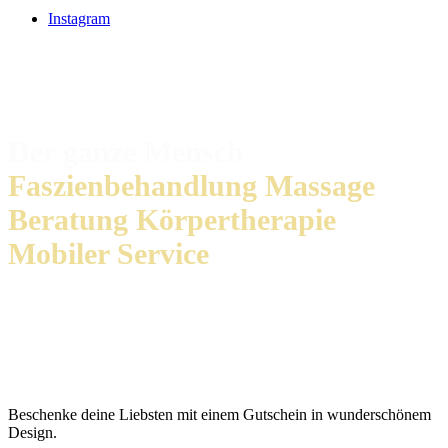
Instagram
Der ganze Mensch
Faszienbehandlung
Massage
Beratung
Körpertherapie
Mobiler Service
„Ich heiße Florian.
Schön, dass du hier bist.“
Beschenke deine Liebsten mit einem Gutschein in wunderschönem
Design.