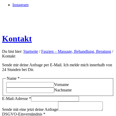
Instagram
Kontakt
Du bist hier:
Startseite
/
Faszien – Massage, Behandlung, Beratung
/
Kontakt
Sende mir deine Anfrage per E-Mail. Ich melde mich innerhalb von
24 Stunden bei Dir.
Name
*
Vorname
Nachname
E-
E-Mail-Adresse
*
Mail-
Adresse
Sende mit eine jetzt deine Anfrage
Anfrage
DSGVO-Einverständnis
*